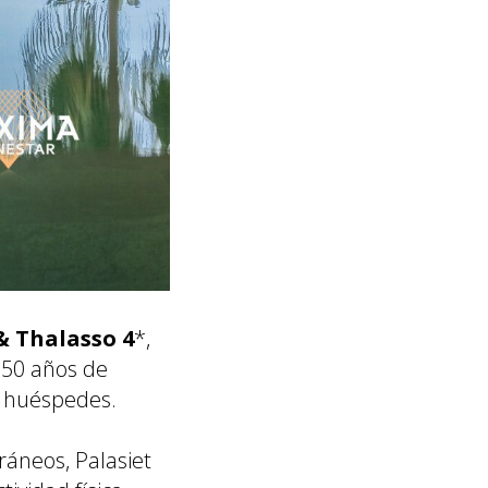
 & Thalasso 4
*,
 50 años de
s huéspedes.
áneos, Palasiet