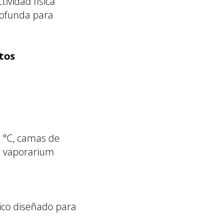
tividad física
profunda para
tos
5 °C, camas de
l, vaporarium
ico diseñado para