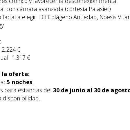
rés crónico y favorecer la desconexión mental
ial con cámara avanzada (cortesía Palasiet)
facial a elegir: D3 Colágeno Antiedad, Noesis Vitam
gy
:
 2.224 €
ual: 1.317 €
la oferta:
ma:
5 noches
.
as para estancias del
30 de junio al 30 de agost
a disponibilidad.