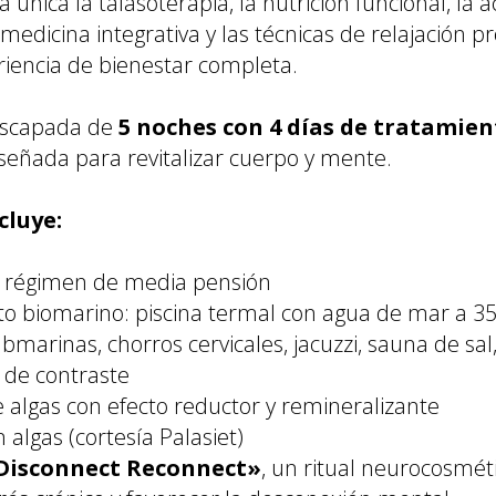
nica la talasoterapia, la nutrición funcional, la ac
 medicina integrativa y las técnicas de relajación 
riencia de bienestar completa.
escapada de
5 noches con 4 días de tratamien
señada para revitalizar cuerpo y mente.
cluye:
n régimen de media pensión
ito biomarino: piscina termal con agua de mar a 3
marinas, chorros cervicales, jacuzzi, sauna de sa
 de contraste
 algas con efecto reductor y remineralizante
 algas (cortesía Palasiet)
Disconnect Reconnect»
, un ritual neurocosmét