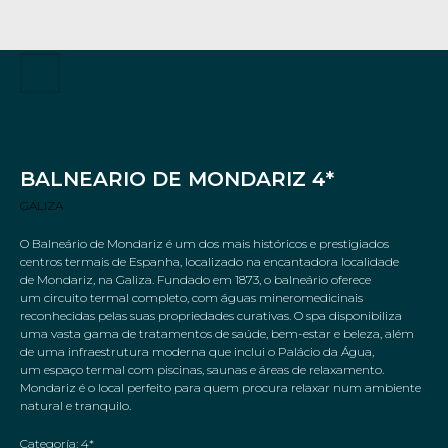
BALNEARIO DE MONDARIZ 4*
GALIZA
O Balneário de Mondariz é um dos mais históricos e prestigiados
centros termais de Espanha, localizado na encantadora localidade
de Mondariz, na Galiza. Fundado em 1873, o balneário oferece
um circuito termal completo, com águas mineromedicinais
reconhecidas pelas suas propriedades curativas. O spa disponibiliza
uma vasta gama de tratamentos de saúde, bem-estar e beleza, além
de uma infraestrutura moderna que inclui o Palácio da Água,
um espaço termal com piscinas, saunas e áreas de relaxamento.
Mondariz é o local perfeito para quem procura relaxar num ambiente
natural e tranquilo.
Categoría: 4*