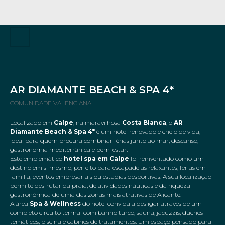
AR DIAMANTE BEACH & SPA 4*
COMUNIDADE VALENCIANA
Localizado em
Calpe
, na maravilhosa
Costa Blanca
, o
AR
Diamante Beach & Spa 4*
é um hotel renovado e cheio de vida,
ideal para quem procura combinar férias junto ao mar, descanso,
gastronomia mediterrânica e bem-estar.
Este emblemático
hotel spa em Calpe
foi reinventado como um
destino em si mesmo, perfeito para escapadelas relaxantes, férias em
família, eventos empresariais ou estadias desportivas. A sua localização
permite desfrutar da praia, de atividades náuticas e da riqueza
gastronómica de uma das zonas mais atrativas de Alicante.
A área
Spa & Wellness
do hotel convida a desligar através de um
completo circuito termal com banho turco, sauna, jacuzzis, duches
temáticos, piscina e cabines de tratamentos. Um espaço pensado para